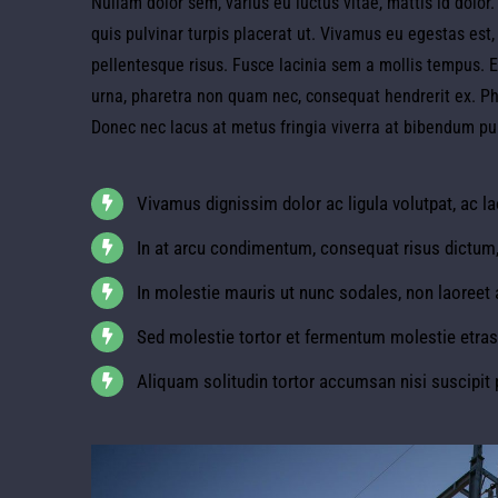
Nullam dolor sem, varius eu luctus vitae, mattis id dolor.
quis pulvinar turpis placerat ut. Vivamus eu egestas est
pellentesque risus. Fusce lacinia sem a mollis tempus. Et
urna, pharetra non quam nec, consequat hendrerit ex. Ph
Donec nec lacus at metus fringia viverra at bibendum pu
Vivamus dignissim dolor ac ligula volutpat, ac la
In at arcu condimentum, consequat risus dictum,
In molestie mauris ut nunc sodales, non laoreet a
Sed molestie tortor et fermentum molestie etras
Aliquam solitudin tortor accumsan nisi suscipit 