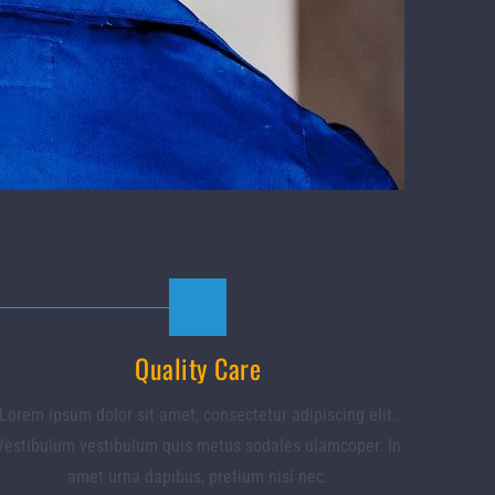
Quality Care
Lorem ipsum dolor sit amet, consectetur adipiscing elit.
Vestibulum vestibulum quis metus sodales ulamcoper. In
amet urna dapibus, pretium nisi nec.