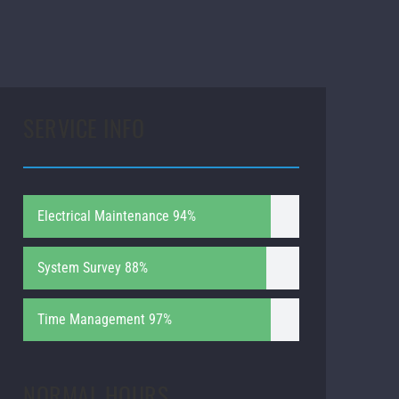
SERVICE INFO
Electrical Maintenance
94%
System Survey
88%
Time Management
97%
NORMAL HOURS