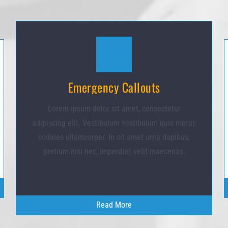
Emergency Callouts
Lorem ipsum dolor sit amet, consectetur
adipiscing elit. Vestibulum vestibulum quis metus
sodales ullamcorper. In sit amet urna dapibus,
pretium nisi nec, imperdiet velit maecenas.
Read More