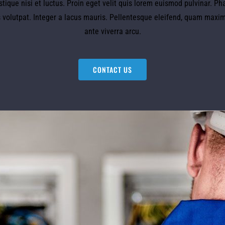
tique nisi et luctus. Proin eget velit quis lorem euismod pulvinar. Pha
 volutpat. Integer a lacus mauris. Pellentesque eleifend, quam maxim
ante viverra arcu.
CONTACT US