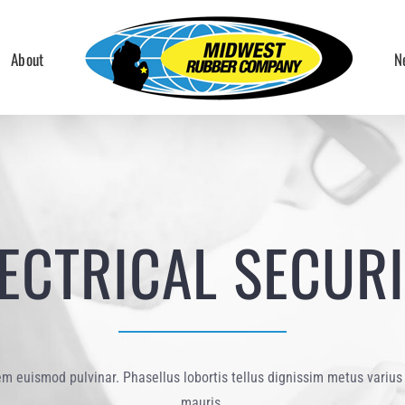
About
N
ECTRICAL SECUR
rem euismod pulvinar. Phasellus lobortis tellus dignissim metus varius 
mauris.