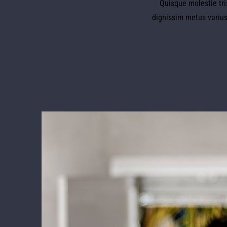
Quisque molestie tris
dignissim metus varius