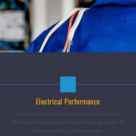
Electrical Performance
.
Lorem ipsum dolor sit amet, consectetur adipiscing elit.
n
Vestibulum vestibulum quis metus sodales ulamcoper. In
amet urna dapibus, pretium nisi nec.