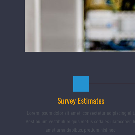
Survey Estimates
Lorem ipsum dolor sit amet, consectetur adipiscing elit
Vestibulum vestibulum quis metus sodales ulamcoper. I
amet urna dapibus, pretium nisi nec.