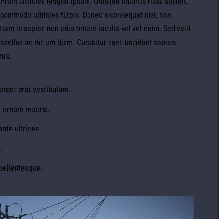
 Proin ultricies feugiat ipsum. Quisque lobortis risus sapien,
, commodo ultricies turpis. Donec a consequat nisi, non
iam in sapien non odio ornare iaculis vel vel enim. Sed velit
asellus ac rutrum diam. Curabitur eget tincidunt sapien.
rus.
oreet erat vestibulum.
 ornare mauris.
nte ultrices.
.
pellentesque.