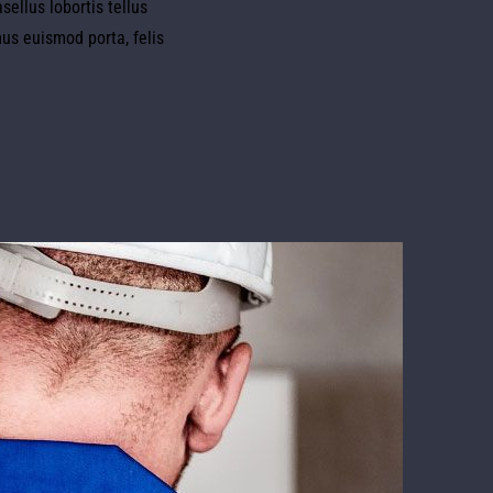
sellus lobortis tellus
us euismod porta, felis